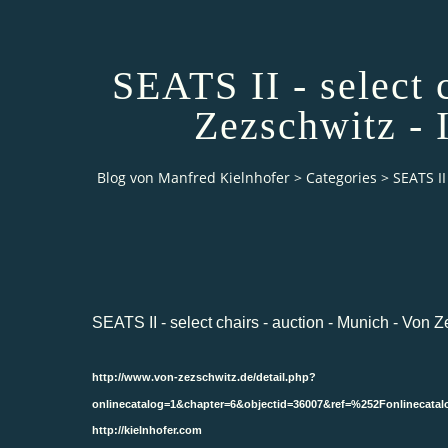
SEATS II - select 
Zezschwitz - 
Blog von Manfred Kielnhofer
>
Categories
>
SEATS II
SEATS II - select chairs - auction - Munich - Von 
http://www.von-zezschwitz.de/detail.php?
onlinecatalog=1&chapter=6&objectid=36007&ref=%252Fonlinec
http://kielnhofer.com