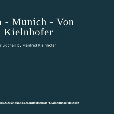
on - Munich - Von
d Kielnhofer
terlux chair by Manfred Kielnhofer
D68%2526language%253Ddeutsch&id=68&language=deutsch