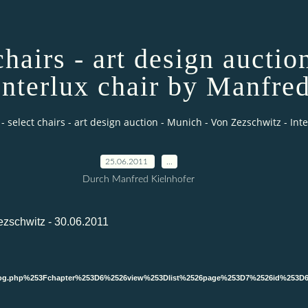
chairs - art design aucti
Interlux chair by Manfre
 - select chairs - art design auction - Munich - Von Zezschwitz - In
25.06.2011
…
Durch Manfred Kielnhofer
Zezschwitz - 30.06.2011
atalog.php%253Fchapter%253D6%2526view%253Dlist%2526page%253D7%2526id%253