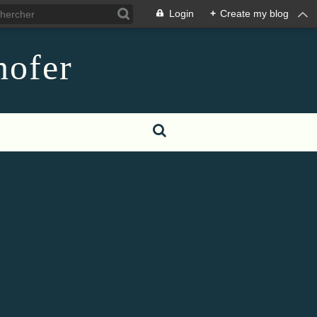
Login
+
Create my blog
hofer