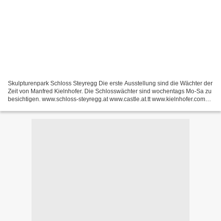
Skulpturenpark Schloss Steyregg Die erste Ausstellung sind die Wächter der
Zeit von Manfred Kielnhofer. Die Schlosswächter sind wochentags Mo-Sa zu
besichtigen. www.schloss-steyregg.at www.castle.at.tt www.kielnhofer.com
www.timeguards.com Lange bevor...